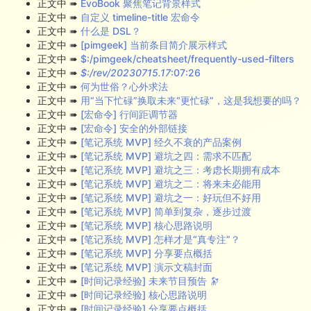
正文中 ➠
EvoBook 聚焦笔记背景样式
正文中 ➠
自定义 timeline-title 宏命令
正文中 ➠
什么是 DSL？
正文中 ➠
[pimgeek] 当前条目简介展示样式
正文中 ➠
$:/pimgeek/cheatsheet/frequently-used-filters
正文中 ➠
$:/rev/20230715.17
:07:26
正文中 ➠
何为世俗？心外求法
正文中 ➠
用“当下忙碌”换取未来“更忙碌”，这是我想要的吗？
正文中 ➠
[宏命令] 行间距调节器
正文中 ➠
[宏命令] 安全的外部链接
正文中 ➠
[笔记系统 MVP] 经久不衰的产品案例
正文中 ➠
[笔记系统 MVP] 避坑之四：需求不匹配
正文中 ➠
[笔记系统 MVP] 避坑之三：考虑长期拥有成本
正文中 ➠
[笔记系统 MVP] 避坑之二：将来未必能用
正文中 ➠
[笔记系统 MVP] 避坑之一：好玩但不好用
正文中 ➠
[笔记系统 MVP] 简单到复杂，逐步过渡
正文中 ➠
[笔记系统 MVP] 核心思路说明
正文中 ➠
[笔记系统 MVP] 怎样才是“真专注”？
正文中 ➠
[笔记系统 MVP] 分享要点概括
正文中 ➠
[笔记系统 MVP] 演示文稿封面
正文中 ➠
[时间记录经验] 未来节目预告 🔭
正文中 ➠
[时间记录经验] 核心思路说明
正文中 ➠
[时间记录经验] 分享要点概括