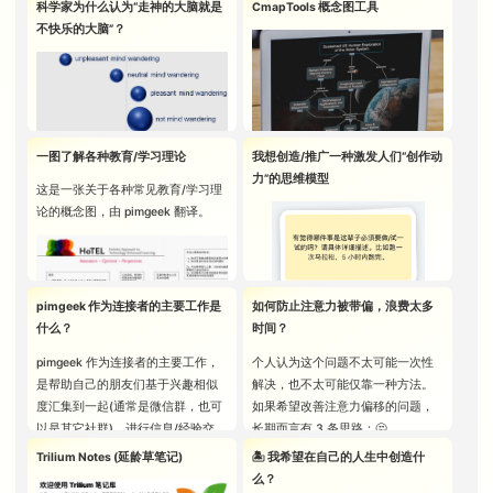
STAIR,
科学家为什么认为“走神的大脑就是
CmapTools 概念图工具
面
(动画图片取自 2.0 版本)：
示，可以观看合桃派直播分享
此后，就开始在自己的个人网站服
✪ 注: 可以在学习
WINDING ITS
动拖拽排序：
不快乐的大脑”？
用 TiddlyWiki 模拟 Andy Matusc
务器上配置 TiddlyWiki 个人笔记
者的博客网站上
WAY UPWARD
白日依山尽
hak 网站
库，每隔几天就增加一些交互特
查看完整的形码
BEYOND YOUR
欲穷千里目
(16 分 40 秒前后)
性，修正一些界面样式等，逐步形
助记词列表
VISION. AN
黄河入海流
成了第一个 Node.js 版 TiddlyWiki
EERIE LIGHT,
更上一层楼
数字花园根据地。
COMING FROM
❸ 理解虎码的拆字规则
ALL AROUND
一图了解各种教育/学习理论
我想创造/推广一种激发人们“创作动
图片选自
这篇博客文章
注意：点击 [返回卡片盒🗃️] 按钮进入交互模式
YOU, CASTS
在 TheBrain 中，最基础的操作单位
力”的思维模型
后，才能启用拖拽
如需了解虎码的字
1
备注
：因为当时
这是一张关于各种常见教育/学习理
中文版本
STRANGE
是
想法（Thought）
，呈现为一个
未登录状态下不保存拖拽结果，刷新网页
根、大码、小码、
“数字花园”的名字
论的概念图，由 pimgeek 翻译。
SHADOWS ON
带有文字标题的矩形框，想法之间
后自动复原
拆字规则等基础知
还没有流行起来，
THE WALLS.
可以建立
父/子关联 (Parent Link /
人类的心神是一种
识，可以访问
所以选用了
TO THE SOUTH
Children Link)
和
跳跃关联 (Jump
四处游移的心神
，
虎码入门教程
wiki.hintsne
IS A DARK
Link)
，只要用鼠标在矩形框周围的
而四处游移的心神
t.com
AND WINDING
pimgeek 作为连接者的主要工作是
如何防止注意力被带偏，浪费太多
3 个节点上拖拽就可以创建关联。
是一种
不快乐的心
TRAIL. YOUR
❹ 开始使用鹤虎音形输入法打字
这个体现维基知识
什么？
时间？
神
创建关联后，可以通过点击屏幕上
OLD FRIEND,
库特征的子域名，
pimgeek 作为连接者的主要工作，
个人认为这个问题不太可能一次性
的任何想法，把它变成当前窗口的
THE BRASS
并使用
引思网卡片
English Version
大多数汉字都可以
是帮助自己的朋友们基于兴趣相似
解决，也不太可能仅靠一种方法。
中心想法(Plex)
。在操作过程中，各
LANTERN, IS
库
作为网站名称）
用 4 个字母打出
不知还有谁能像我一样，把即刻点
本站对 Krystal 的界面样式
度汇集到一起(通常是微信群，也可
如果希望改善注意力偏移的问题，
种相互关联的想法来回跳转，先后
AT YOUR
◈ 完整版可交互概念图 -
来，4 个字母依次
名回答得如此抽象和呆板呢？😅
做了一些修改，如果想看到
A human mind is a
以是其它社群)，进行信息/经验交
长期而言有 3 条思路：🤔
占据眼前的中心区域，非常容易联
FEET.
https://pimgeek.com/cmap/learni
代表声母、韵母、
它的原始界面样式，可以访
wandering mind
,
流，并逐步建立新的朋友关系。
想到
大脑在考虑问题时思前想后的
Trilium Notes (延龄草笔记)
🏝 我希望在自己的人生中创造什
但是自从关注了 ChatGPT 和它的众
ng-theory/
1) 经常做自我观察反思，逐
首字根大码、末字
问 Krystal 的
and a wandering
👨🏻‍💻
样子
。
2
备注
：2022 年 10
么？
多周边服务以后，我逐渐感到这个
步发现自己最喜欢做的事，
根大码
官方演示链接
mind is an