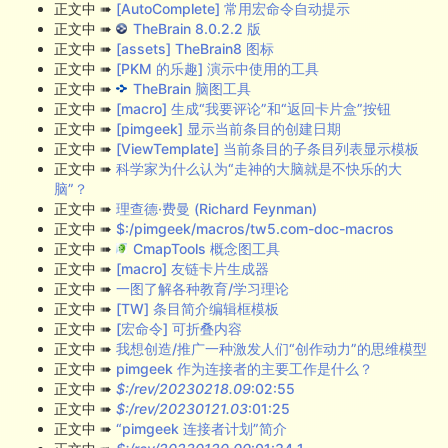
正文中 ➠
[AutoComplete] 常用宏命令自动提示
正文中 ➠
TheBrain 8.0.2.2 版
正文中 ➠
[assets] TheBrain8 图标
正文中 ➠
[PKM 的乐趣] 演示中使用的工具
正文中 ➠
TheBrain 脑图工具
正文中 ➠
[macro] 生成“我要评论”和“返回卡片盒”按钮
正文中 ➠
[pimgeek] 显示当前条目的创建日期
正文中 ➠
[ViewTemplate] 当前条目的子条目列表显示模板
正文中 ➠
科学家为什么认为“走神的大脑就是不快乐的大
脑”？
正文中 ➠
理查德·费曼 (Richard Feynman)
正文中 ➠
$:/pimgeek/macros/tw5.com-doc-macros
正文中 ➠
CmapTools 概念图工具
正文中 ➠
[macro] 友链卡片生成器
正文中 ➠
一图了解各种教育/学习理论
正文中 ➠
[TW] 条目简介编辑框模板
正文中 ➠
[宏命令] 可折叠内容
正文中 ➠
我想创造/推广一种激发人们“创作动力”的思维模型
正文中 ➠
pimgeek 作为连接者的主要工作是什么？
正文中 ➠
$:/rev/20230218.09
:02:55
正文中 ➠
$:/rev/20230121.03
:01:25
正文中 ➠
“pimgeek 连接者计划”简介