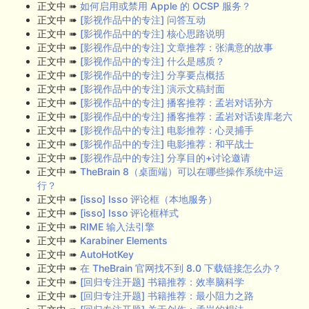
正文中 ➠
如何启用或禁用 Apple 的 OCSP 服务？
正文中 ➠
[影视作品中的专注] 问答互动
正文中 ➠
[影视作品中的专注] 核心思路说明
正文中 ➠
[影视作品中的专注] 文章推荐：张满意的故事
正文中 ➠
[影视作品中的专注] 什么是感质？
正文中 ➠
[影视作品中的专注] 分享要点概括
正文中 ➠
[影视作品中的专注] 演示文稿封面
正文中 ➠
[影视作品中的专注] 播客推荐：孟岩对话孙方
正文中 ➠
[影视作品中的专注] 播客推荐：孟岩对话读库老六
正文中 ➠
[影视作品中的专注] 电影推荐：心灵捕手
正文中 ➠
[影视作品中的专注] 电影推荐：和平战士
正文中 ➠
[影视作品中的专注] 分享目的+讨论邀请
正文中 ➠
TheBrain 8（桌面端）可以在哪些操作系统中运
行？
正文中 ➠
[isso] Isso 评论框（本地服务）
正文中 ➠
[isso] Isso 评论框样式
正文中 ➠
RIME 输入法引擎
正文中 ➠
Karabiner Elements
正文中 ➠
AutoHotKey
正文中 ➠
在 TheBrain 官网找不到 8.0 下载链接怎么办？
正文中 ➠
[回归专注开题] 书籍推荐：效率脑科学
正文中 ➠
[回归专注开题] 书籍推荐：最小阻力之路