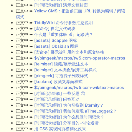
正文中 ➠
[时间记录经验] 演示文稿封面
正文中 ➠
Yellow CMS：把当前页面 URL 转换为编辑 / 阅读
模式
正文中 ➠
TiddlyWiki 命令行参数汇总说明
正文中 ➠
[宏命令] 自定义代码块
正文中 ➠
什么是『重要体验 🍏』记录法？
正文中 ➠
[assets] Scapple 图标
正文中 ➠
[assets] Obsidian 图标
正文中 ➠
[宏命令] 展示被引用的文本和原文链接
正文中 ➠
$:/pimgeek/macros/tw5.com-operator-macros
正文中 ➠
[telmiger] 隐藏/展示批注文本
正文中 ➠
[telmiger] 文本折叠/展开工具样式
正文中 ➠
[pimgeek] 可拖拽子列表样式
正文中 ➠
[kookma] 收藏夹界面样式
正文中 ➠
$:/pimgeek/macros/tw5.com-wikitext-macros
正文中 ➠
[时间记录经验] 一些反思 🤔
正文中 ➠
[时间记录经验] 问答互动
正文中 ➠
[时间记录经验] 为何切换到 Eternity？
正文中 ➠
[时间记录经验] 我如何发现 aTimeLogger2？
正文中 ➠
[时间记录经验] 为什么想做时间记录？
正文中 ➠
[时间记录经验] 分享目的+讨论邀请
正文中 ➠
用 CSS 实现网页模糊化效果