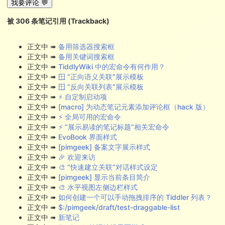
我要评论 💬
被
306
条笔记引用 (Trackback)
正文中 ➠
备用筛选器搜索框
正文中 ➠
备用关键词搜索框
正文中 ➠
TiddlyWiki 中的宏命令有何作用？
正文中 ➠
🪟 “正向语义关联”展示模板
正文中 ➠
🪟 “反向关联列表”展示模板
正文中 ➠
⚡ 自定制启动项
正文中 ➠
[macro] 为动态笔记元素添加评论框（hack 版）
正文中 ➠
⚡ 全局可用的宏命令
正文中 ➠
⚡ “展示易读的笔记标题”相关宏命令
正文中 ➠
EvoBook 界面样式
正文中 ➠
[pimgeek] 备案文字展示样式
正文中 ➠
🎉 欢迎来访
正文中 ➠
🎨 “快速建立关联”对话样式设定
正文中 ➠
[pimgeek] 显示当前条目简介
正文中 ➠
🎨 水平视图左侧边栏样式
正文中 ➠
如何创建一个可以手动拖拽排序的 Tiddler 列表？
正文中 ➠
$:/pimgeek/draft/test-draggable-list
正文中 ➠
新笔记