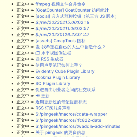
正文中 ➠
ffmpeg 视频文件合并命令
正文中 ➠
[GoatCounter] GoatCounter 访问统计
正文中 ➠
[social] 嵌入式群聊按钮（第三方 JS 脚本）
正文中 ➠
$:/rev/20230215.00
:02:19
正文中 ➠
$:/rev/20230211.06
:02:57
正文中 ➠
$:/rev/20230126.23
:01:47
正文中 ➠
[assets] CmapTools 图标
正文中 ➠
🏝 我希望在自己的人生中创造什么？
正文中 ➠
🗂 水平视图侧边栏
正文中 ➠
📰 RSS 生成器
正文中 ➠
使用卢曼笔记如何上手？
正文中 ➠
Evidently Cube Plugin Library
正文中 ➠
Kookma Plugin Library
正文中 ➠
SQ Plugin Library
正文中 ➠
促进自由职业者之间的社交联系
正文中 ➠
📢 更新
正文中 ➠
近期更新过的笔记提醒标志
正文中 ➠
RSS 订阅服务声明
正文中 ➠
$:/pimgeek/macros/cdata-wrapper
正文中 ➠
$:/pimgeek/macros/rfc822-date
正文中 ➠
$:/pimgeek/macros/twaddle-add-minutes
正文中 ➠
关于 pimgeek 的更多信息