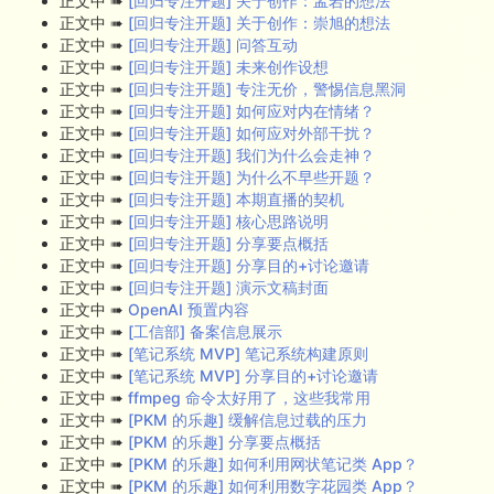
正文中 ➠
[回归专注开题] 关于创作：孟岩的想法
正文中 ➠
[回归专注开题] 关于创作：崇旭的想法
正文中 ➠
[回归专注开题] 问答互动
正文中 ➠
[回归专注开题] 未来创作设想
正文中 ➠
[回归专注开题] 专注无价，警惕信息黑洞
正文中 ➠
[回归专注开题] 如何应对内在情绪？
正文中 ➠
[回归专注开题] 如何应对外部干扰？
正文中 ➠
[回归专注开题] 我们为什么会走神？
正文中 ➠
[回归专注开题] 为什么不早些开题？
正文中 ➠
[回归专注开题] 本期直播的契机
正文中 ➠
[回归专注开题] 核心思路说明
正文中 ➠
[回归专注开题] 分享要点概括
正文中 ➠
[回归专注开题] 分享目的+讨论邀请
正文中 ➠
[回归专注开题] 演示文稿封面
正文中 ➠
OpenAI 预置内容
正文中 ➠
[工信部] 备案信息展示
正文中 ➠
[笔记系统 MVP] 笔记系统构建原则
正文中 ➠
[笔记系统 MVP] 分享目的+讨论邀请
正文中 ➠
ffmpeg 命令太好用了，这些我常用
正文中 ➠
[PKM 的乐趣] 缓解信息过载的压力
正文中 ➠
[PKM 的乐趣] 分享要点概括
正文中 ➠
[PKM 的乐趣] 如何利用网状笔记类 App？
正文中 ➠
[PKM 的乐趣] 如何利用数字花园类 App？