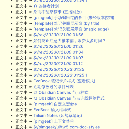
正文中 ➠
$:/rev/20230120.00
:01:34 1
正文中 ➠
🧲 连接者计划
正文中 ➠
杂而不乱草稿纸 (直播回放)
正文中 ➠
[pimgeek] 手动编辑过的条目 (未经版本控制)
正文中 ➠
[template] 笔记关联展示窗 (by title)
正文中 ➠
[template] 笔记关联展示窗 (magic edge)
正文中 ➠
$:/rev/20230121.00
:01:56
正文中 ➠
如何防止注意力被带偏，浪费太多时间？
正文中 ➠
$:/rev/20230121.00
:01:26
正文中 ➠
$:/rev/20230121.00
:01:34
正文中 ➠
$:/rev/20230121.00
:01:07
正文中 ➠
$:/rev/20230121.00
:01:12
正文中 ➠
$:/rev/20230120.23
:01:25
正文中 ➠
$:/rev/20230120.23
:01:25 1
正文中 ➠
EvoBook 笔记卡片样式 (查看模式)
正文中 ➠
近期修改过的条目列表
正文中 ➠
🎨 Obsidian Canvas 节点样式
正文中 ➠
🎨 Obsidian Canvas 节点连线标签样式
正文中 ➠
[pimgeek] 自定义宏命令
正文中 ➠
EvoBook 输入框样式
正文中 ➠
Trilium Notes (延龄草笔记)
正文中 ➠
[pimgeek] 上下文菜单
正文中 ➠
$:/pimgeek/ui/tw5.com-doc-styles