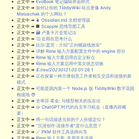
正文中 ➠
EvoBook 笔记编辑界面样式
正文中 ➠
如何让你的 TiddlyWiki 站点更像 Andy
Matuschak 的个人网站？
正文中 ➠
Obsidian.md 文档管理器
正文中 ➠
Scapple 思维导图工具
正文中 ➠
🗃️ 卢曼卡片盒笔记法
正文中 ➠
🤔 近期在思考什么
正文中 ➠
比尔·盖茨：介绍“正向螺旋线效应”
正文中 ➠
详解 Rime 输入方案配置文件中的 engine 部分
正文中 ➠
Rime 输入方案启用自定义标点
正文中 ➠
Rime 输入方案启用中英文状态切换
正文中 ➠
$:/rev/20230121.02
:01:26 1
正文中 ➠
正在探索一种方便创意工作者相互交流和连接的新
模式
正文中 ➠
可能是国内第一个 Node.js 版 TiddlyWiki 数字花园
根据地 😎
正文中 ➠
史蒂芬·霍金: 与模型相关的实在论
正文中 ➠
🥧 ChatGPT 时代的自主学习机会（直播内容概
要）
正文中 ➠
用一句话描述当前的个人价值定位？
正文中 ➠
“沉浸创作·连接作者”是什么意思？
正文中 ➠
🪄 PKM 软件工具选择向导
正文中 ➠
Rime 输入方案: 常用开关选项