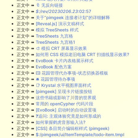
正文中 ➠
🔖 无反向链接
正文中 ➠
$:/rev/20230206.23
:02:57
正文中 ➠
关于“pimgeek 连接者计划”的详细解释
正文中 ➠
[Reveal.js] 演示文稿样式
正文中 ➠
模拟 TreeSheets 样式
正文中 ➠
TreeSheets 九宫格
正文中 ➠
TreeSheets 九宫格1
正文中 ➠
🎨 模拟 CRT 屏幕显示效果
正文中 ➠
如何用 CSS 模拟老旧电脑 CRT 扫描线显示效果?
正文中 ➠
EvoBook 卡片内表格展示样式
正文中 ➠
EvoBook 配色方案
正文中 ➠
🖽 花园管理代办事项-状态切换器模板
正文中 ➠
🛎️ 花园管理待办事项
正文中 ➠
📑 Krystal 水平视图界面样式
正文中 ➠
[pimgeek] 呈现卡片链接按钮
正文中 ➠
这些书籍或影响了川普的世界观
正文中 ➠
常用的 openCypher 代码片段
正文中 ➠
[EvoBook] 启动时的自动设置项
正文中 ➠
❓追问: 主观体验究竟是如何形成的
正文中 ➠
如何掌握鹤虎音形输入法?
正文中 ➠
[CSS] 条目简介编辑框样式 (pimgeek)
正文中 ➠
$:/pimgeek/ui/ItemTemplate/todo-item.tmpl