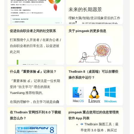
>
GET
月，对个人网站 /
想法有望在数十年内分阶段实现。
pimgeek 会负责防止群讨论质量下
并不断努力改进做这种事的
LANTERN
unhappy mind
Krystal 插件的
个人笔记库的内容
注意：
少数特殊汉
🤔
未来的长期愿景
降，并偶尔组织直播或其它相关活
方法和技巧，这样每次做事
TAKEN.
开源项目地址
主题做重新定位，
字需要增加第 5 个
动，鼓励大家自由交流 😃
都容易沉浸在其中
如果这个目标看上去有太多解读角
理解大脑/智能/意识现象背后的工作
并且注册体现个人
上面这段话来自科学杂志 2010 年
字母，通常为末字
2) 设法把自己做出的成果
❓
度的话，不妨这样理解：它有可能
原理
，并尽可能清晰明确地讲给
若想连接到与自己兴趣相似的人，
信息管理 + 极客精
的一篇公开论文：“A Wandering
根小码。如不确定
>
INVENTORY
分享给别人，让他们给出意
催生一种通往 “内心花园” 的去中心
其他关心此问题的人。
可以尝试总结个人兴趣关键词并发
促进自由职业者之间的社交联系
关于 pimgeek 的更多信息
神的新域名
Mind Is an Unhappy Mind”，它带
如何打出来，可以
YOU ARE
见建议，也许一开始不太舒
化实现路径———允许由任何个人
在多年的研发迭代过程中，
给 pimgeek，也可向 pimgeek 推荐
给读者的启发是：无论拥有多么专
用 "
" 按键 (通常
pimgeek.com
CARRING: A
服，但是只要不断改进，一
打算围绕个人开发者 / 在家办公者 /
发起，并逐步辐射到
连接者计划
”
TheBrain 又推出了一些新的想法呈
预计的实现路径
个人原创作品或很喜欢的创作者。
业的知识管理软件，掌握了多么高
位于电脑键盘数字
LAMP
。此后旧站内容被
定会超越这种不舒服的感觉
自由职业者的日常生活，以促进彼
中的其他人 😃
现方式，包括
大纲视图 (Outline
pimgeek 也会尝试发起一些深度个
开源、免费、支持纯本地使用的通
超的使用技巧，都比不上
“让自己融
1 左侧) 进行纯虎码
逐步迁移到
3) 和做类似事情/有类似兴
此之间
构建一个
终生持续更新
的个人专属
❓
View)
/
扩展视图 (Extended
人访谈，了解一些朋友的兴趣爱
用笔记管理工具，可做为 Notion.so
入当下并保持专注”
带来的愉悦感更
反查
https://pimgeek.
趣的人建立联系，保持经
资料库（比如
🎮 数字游乐园
和
❓
>
GO SOUTH
View)
/
思维导图视图 (MindMap
好。 😎
的替代 (暂不支持 Notion 数据库等
高。而且不难预见：专注于工作/生
com/notes/
验/技术交流，可能会体验
博客网站
），不断收集、记录和整
比如，不确定伤疤
互相了解 ➠ 兴
IT IS PITCH
View)
等。
高级功能)
活的具体任务时，效率不会低。😄
，并改名为
学习者
到一种氛围，它让你进一步
注：可直接用
微信(WeChat)
或
Twitter
与
的 “疤” 字如何打出
理个人认为值得长期收藏和传播的
什么是『重要体验 🍏』记录法？
TheBrain 8（桌面端）可以在哪些
BLACK. YOU
趣匹配 ➠ 深入
签名：😌 沉浸创作 ❃ 连接作者
很多使用者都尝试把自己的
“脑回路”
下载链接
的数字花园
。
专注在自己喜欢做的事上面
pimgeek
建立连接。
论文链接 -
来，只要先输入 "
资料，以公开学习的方式驱动自己
操作系统中运行？
ARE LIKELY
交流
🤝
『重要体验 🍏』记录法是一位长期
映射为
TheBrain 的想法之网
。
（最近发起了一个
走神的大脑，就是不快乐的大脑
" ，然后用纯虎码
保持更新，从“普通人如何自然而然
TriliumNext 0.90.5 Beta (中文界面
TO BE EATEN
坚持 “自主学习” 理念的朋友
翻译完成度 60%+)
“
pimgeek 连接者计划
”，也
输入 amb，即可查
地进入创意写作模式？”这个问题开
BY A GRUE.
意识流版个人介绍
Yuanliang 推荐给我的。
为目的，把我了解的相关信息持续
TheBrain 8 相关笔记
是为了方便自己的朋友们互
出对应的鹤虎音形
始研究，
迂回地接近
大脑/意识研究
Windows (x64) 安装包·
3
备注
：2023 年
汇总整合起来，陈列在自己的
相之间建立兴趣联系）
想搞懂自我意识/大脑/智能
码：『疤 baa
的核心问题。
在我的理解中，自主学习就是由
自
城通网盘下载
能否免费试用 TheBrain 8
10 月，突出
... ...
个人数字花园网站
中 🤔
系统背后的工作原理（进
baamb』，共有两
己做主的学习
，不依赖外部目标压
模仿 Notion 扩展包·城通
专业版的功能？
短期而言，上面的 3 条思路可能都
TiddlyWiki 的可玩
经 pimgeek 个人使用测试，
展：数字花园 / 公开学习）
在 TheBrain 官网找不到 8.0 下载链
pimgeek 重点使用过的信息管理类
个，一个是 3 字母
目前可做的工作
力（如获取学位或资格证书等）也
网盘下载
如何用高版本 TheBrain 的
用不上。你可能需要对手机做一些
性，再次改名为
学
TheBrain 8 能够在以下操作系统中
想构建一个令创作者们沉浸
接怎么办？
软件 App 列表
的 baa，另一个是
能坚持，主要由个人兴趣驱动。
付费账号激活 TheBrain 8
设置，把来自各种 App 的通知提醒
习者的数字游乐园
➠
围绕“自由职业生活方式”整理个
学习/分享认知科学基础知识，学习/
注: 如需安装配置方面的帮助，可以
正常运行：
其中的交流空间（进展：
TheBrain 脑图工具
：最
5 字母的 baamb
专业版？
尽量关闭，然后认真地观察自己：
人网站/独立博客相关信息
而所谓重要体验，就是那些只有亲
分享个人信息管理（PIM）相关工具
直接访问
pimgeek 的公开日程表
“学习者的交流空间”知识星
早使用 3.0 版本，购买过
在 TheBrain 官网找不到
在普通 PC 电脑中运行的
注意力被带偏之前，曾经遇到了什