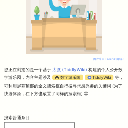
特别想迅速解决问题，但一
未来会继续更新此列表…
说明 ❷：通常情况下只要安装 32
作品列表 (逐步整理中)
时想不出办法，着急又无奈
在苹果 Mac 电脑中运行
位 TheBrain 8 就可以，除非需要让
四处寻求解决方案，逐渐发
的，版本高于或等于
如果希望了解 pimgeek 使用各类笔
如何构建一个“最小可行”的个人笔记
TB8 与微软 Outlook 邮件客户端联
现需要借助一些专家知识才
Montain Lion（10.8.5）的
记软件 App 后的感受和思考总结，
系统？⚙️
动，而且系统当前安装的 Outlook
能解决难题
MacOS 操作系统，无论
可以阅读这篇博客文章：
工作经历
为 64 位版本
以前从未听说过这种知识，
Mac 电脑使用的 CPU 芯片
盘点我用过的笔记管理软件
或者仅仅听过，不知实用效
为 Intel 还是 Silicon
过去十余年 pimgeek 曾在多种不同
果如何
M1/M2。具体支持的版本列
的组织中工作过，包括欧美企业在
直到亲眼看到专家解决问题
表如下：
北京的研发中心、上市公司、私营
的过程，才发现这种知识
macOS
Version
↑ 点按上方文字显示隐藏内容 ↑
企业、创业团队等组织，熟悉这些
图片来自 Freepik 网站
“有奇效”…
macOS
组织的日常工作氛围。目前选择从
13.x.y
Ventura
事自由职业，是希望体验可灵活支
经过一番周折，对这种专家知识产
您正在浏览的是一个基于
太微 (TiddlyWiki)
构建的个人公开数
macOS
配个人时间的生活方式，并希望借
生了
相见恨晚的感受
，于是称之为
10.15.x
字游乐园，内容主题涉及
等，
🎮 数字游乐园
TiddlyWiki
Catalina
助以人为本的理念、方法和技巧激
相见恨晚的知识。
macOS
发自己和更多人完成
属于自己的成
可利用屏幕顶部的全文搜索框自行搜寻您感兴趣的关键词 (为了
10.14.x
Mojave
果
———那些充分展现个人才能和
快速体验，在下方也放置了同样的搜索框) 🤓
macOS High
价值的作品 ✍🏻
10.13.x
Sierra
收入结构
macOS Sierra
10.12.x
pimgeek 的个人收入大概分两部
OS X El
10.11.x
搜索普通条目
分，一部分用于维持生存（力求覆
Capitan
盖居住地最低收入），另一部分用
OS X
10.10.x