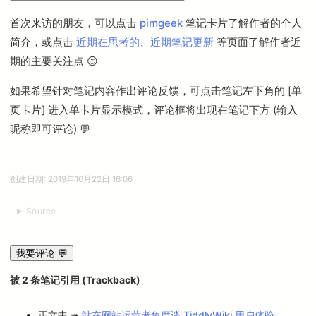
于改善生活（期望达到居住地平均
Yosemite
收入的 3 倍以上）。设计这样的收
OS X
首次来访的朋友，可以点击
pimgeek
笔记卡片了解作者的个人
10.9.x
入结构，是希望避免个人的职业选
Mavericks
简介，或点击
近期在思考的
、
近期笔记更新
等页面了解作者近
择被 “利润至上” 的价值观所裹挟。
OS X
期的主要关注点 😊
Mountain
10.8.x
目前，pimgeek 发起了一个致力于
Lion
拓展 PKM 兴趣社交圈的
连接者计
如果希望针对笔记内容作出评论反馈，可点击笔记左下角的 [单
在普通 PC 电脑或苹果 Mac
划
，并获得了一些朋友的赞助，具
电脑中运行的 Linux 操作系
页卡片] 进入单卡片显示模式，评论框将出现在笔记下方 (输入
体参见
连接者计划赞助表格
，这些
统，其中已经正确安装了 X
赞助全部用来支撑维持生存的收
昵称即可评论) 💬
Window 系统，相应的
入；此外 pimgeek 也会面向个人提
Java 运行时环境（jre 8.0
供技术咨询，并积极参与一些互联
update 351 版本或其它兼
网社区运营相关的合作项目，以获
容版本）
创建日期:
2019年10月22日 16:06
得改善性收入。
Source
我要评论 💬
被
2
条笔记引用 (Trackback)
正文中 ➠
站在网站运营者角度谈 TiddlyWiki 用户体验