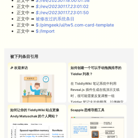
正文中 ➠
$:/rev/20230118.00
:01:58
正文中 ➠
$:/rev/20230117.23
:01:02
正文中 ➠
$:/rev/20230117.23
:01:50
正文中 ➠
被修改过的系统条目
正文中 ➠
$:/pimgeek/ui/tw5.com-card-template
正文中 ➠
$:/Import
被下列条目引用
🎉 欢迎来访
如何创建一个可以手动拖拽排序的
Tiddler 列表？
在 TiddlyWiki 笔记系统中利用
Reveal.js 插件生成在线演示文稿
时，很可能需要反复调整一组
Tiddler 笔记卡片的顺序，以便确定
演示文稿的播放次序，这时就需要
如何让你的 TiddlyWiki 站点更像
Scapple 思维导图工具
一种可以手动拖拽排序的列表（不
图片来自 Freepik 网站
Andy Matuschak 的个人网站？
然就要手动设置笔记的 title 或者其
您正在浏览的是一个基于
太微
它承载排列顺序的字段，非常麻
(TiddlyWiki)
构建的个人公开数字
烦）🤔
游乐园，内容主题涉及