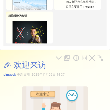
自经历过一件事才会拥有的体验。
的经验技巧，实践兴趣导向的自主
球）
预约技术支持服务 😃
10.0 版的永久单机授权，
8.0 下载链接怎么办？
Windows 7 / 8 / 10 / 11，
么困难 (工作任务重/学习资料难/饥
比如，只有亲自吃过苹果，才能真
创作，创作的内容选题方面，尝试
在摆脱内卷的道路上寻找同
目前主要使用 TheBrain
打开 TheBrain 8 后无法登
无论是 32 位（x86）版
渴困倦/陷入无聊等)，这些困难都是
切地体验到苹果的酸、甜、脆、涩
回答一些与大脑/认知相关的问题：
伴中
8.0 Pro（因为离不开它的
录怎么办？
本，还是 64 位版本
可以说出来/录下来/写下来的，记录
等口感。Yuanliang 在分享重要体验
相见恨晚的知识
可以在这里获取 TheBrain 8.0.2.2
扩展视图交互界面）
TheBrain 8（桌面端）可以
如何自然而然地进入沉浸创
（x64）
简介
它们并经常回看，一定有机会进入
记录法时，并没有特意放置青苹果
Windows / MacOS / Unix 全系列安
TiddlyWiki
：最早使用
在哪些操作系统中运行？
作的状态？
在 VirtualBox 虚拟机中运
到 1) 🤓
🍏 的图标，这里是我结合个人体会
pimgeek 是一位自由职业者，目前
装包
Classic 版本，近期使用
如何保持专注？被意外扰乱
行的 Windows 7 / 8 / 10 /
加上的。
常居天津。关注个人信息管理
5.x 版本的 Node.js 服务
后如何恢复被中断的工作？
11，无论是 32 位还是 64
（PIM）、数字化
个人笔记工具
、自
器/客户端版本，便于跨平
📥 下载地址 -
那么，应如何记录重要体验呢？可
如何解读拖延行为背后的潜
位版本
主学习、自发创作等领域的话题，
台/跨设备实时更新笔记内
https://pimgeek.l
以参考我写的这篇
博客文章
台词？
在苹果 Mac 电脑中运行
主要通过个人网站 / 社交媒体 / 直
容，主要用于构建公开的数
anzouy.com/b03
如何用长期积累的笔记训练
的，版本号为 Big Sur
播平台等渠道提供面向个人的内容
字花园。
7a86oj
出一个可代替自己回答简单
11.x.y 或 Monterey 12.x.y
和相关服务，长期运营集智俱乐部
iOS 备忘录：为了避免过多
问题的人工智能数字分身？
何为相见恨晚的知识？这是个见仁
的 MacOS 操作系统，无论
🔑 访问密码：
注意力与知识管理话题微信群，并
依赖 Apple 生态，没有用
🎉 欢迎来访
见智的问题。(
pimgeek
) 基于个人
Mac 电脑使用的 CPU 芯片
tb80
积极促进网络社区中的知识交流与
iCloud 做同步，而是使用
的知识和经验积累，试着分享一份
为 Intel 还是 Silicon M1
分享 📡
免费邮箱账号内置的备忘录
重要知识列表，不求面面俱到，但
在 Parallels Desktop 虚拟
pimgeek
更新日期:
2025年11月05日 14:37
同步功能
专长
求言之有物。
机中运行的 Windows 10 /
说明 ❶：若 Windows 版 TheBrain
Evernote：最早使用 2.x 单
11 ARM64 版本
8 安装程序无法正常运行，可尝试
在个人专长方面，pimgeek 擅长构
pimgeek 如何定义
相见恨晚的知
机版本，后来曾经有 1 年多
先运行相应版本的 jre 安装包，其中
建个人数字化资料库，当前网站
识
?
以下操作系统未经 pimgeek 个人使
时间使用云同步版本，也尝
32 位 TheBrain（x86）对应的 jre
🎮 学习者的数字游乐园
就是实
用测试（或不记得测试过），但它
试过国内版的印象笔记。学
生活中突然遇到难题（比如
安装包文件名中含有 i586，64 位
们理论上可以运行 Java 运行时环境
例。如果有个人文集/资料库管理方
会使用邮箱服务同步 iOS
增加收入、拓展人脉、治疗
TheBrain 对应的 jre 安装包文件名
（jre 8.0 update 351 版本），从而
面的需求或疑问，欢迎通过微信或
备忘录之后，几乎不再使
疾病等）
中含有 x64
有可能正常运行 TheBrain 8.0
即刻联系（ID 同名）。
用。