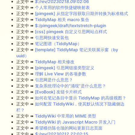
正文中 ➠
$:/rev/20230218.09
:02:06
正文中 ➠
个人常用的软件快捷键映射表
正文中 ➠
[pimgeek] 从指定字段获取日期并转换为标准格式
正文中 ➠
TiddlyMap 相关 macro 集合
正文中 ➠
$:/pimgeek/draft/textstretch-plugin
正文中 ➠
[css] pimgeek 自定义引思网站点样式
正文中 ➠
引思网快速安装包
正文中 ➠
笔记图谱（TiddlyMap）
正文中 ➠
[template] TiddlyMap 笔记关联展示窗（by
uuid）
正文中 ➠
TiddlyMap 相关修改
正文中 ➠
[pimgeek] 引思网链接类型定义
正文中 ➠
理解 Live View 的各项参数
正文中 ➠
引思网是什么意思？
正文中 ➠
复杂系统理论中的“涌现”是什么意思？
正文中 ➠
[EvoBook] 友链卡片样式
正文中 ➠
如何在笔记条目中显示 TiddlyMap 的高级视图？
正文中 ➠
如何配置 TiddlyWiki，使其默认情况下隐藏侧边
栏？
正文中 ➠
TiddlyWiki 中常用的 MIME 类型
正文中 ➠
TiddlyWiki 的 Javascript Macro 开发入门
正文中 ➠
希望模仿陈仓颉的网站更新日志页面
正文中 ➠
$:/rev/20230212.22
:02:15