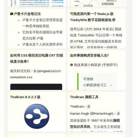
利用
等，
🎮 数字游乐园
TiddlyWiki
list-tagged-draggable
宏
可利用屏幕顶部的全文搜索框自行
🗃️ 卢曼卡片盒笔记法
可能是国内第一个 Node.js 版
指令
搜寻您感兴趣的关键词 (为了快速体
卢曼卡片盒笔记管理系统是
TiddlyWiki 数字花园根据地 😎
本网站
🎮 学习者的数字游乐园
的
验，在下方也放置了同样的搜索框)
图片来自数码荔枝
一种思考辅助系统
交互界面模仿了
很早以前 (大约 2004 年前后) 我就
🤓
调用此命令，所有
它的名字取自德国社会学家
Andy Matuschak 笔记网站
的展
知道 TiddlyWiki 可以仅用一个单独
从属于某个指定
尼古拉斯·卢曼
的 HTML 文件实现功能极其丰富的
示效果。如果你使用 TiddlyWiki
Tag 的笔记卡片，
卢曼在其个人的长期学术科
笔记系统。但是有很长一段时间，
5.x 版本创建个人网站，并且希望模
搜索普通条目
自动生成一个可拖
研生涯中不断实践和发展了
并不知道 TiddlyWiki 的 Node.js 版
仿这种展示效果，可以考虑安装
如何用 CSS 模拟老旧电脑 CRT 扫描
如何掌握鹤虎音形输入法?
拽排序的列表。
它
本能够实现多文件存储（所谓多文
Krystal
插件。
线显示效果?
可以从两个角度观察它，一
首次来访的朋友，可以点击
❶ 熟练掌握小鹤双拼 (手熟即可)
件存储就是说，如果我在网页端创
是技术工具角度，二是信息
利用
list-links-draggable
pimgeek
笔记卡片了解作者的个人
相关样式代码 -
$:/pimgeek/ui/crt-
建一张名为 “新笔记001” 笔记卡
加工流程角度
简介，或点击
近期在思考的
、
近期
simulation.css
宏指令
片，服务器文件系统中就会生成一
可借助
… …
笔记更新
等页面了解作者近期的主
个名为
新笔记001.tid
的纯文本
小鹤双拼练习工
要关注点 😊
具
调用此命令，所有
文件）。直到 2019 年 10 月，因为
ENDLESS
详细说明参见 -
TheBrain 8.0.2.2 版
TheBrain 脑图工具
包含于某个指定
如果希望针对笔记内容作出评论反
和 @tomzcn 与 @linonetwo 在集智
STAIR
卢曼卡片盒笔记
Tiddler 的 list 字
馈，可点击笔记左下角的 [单页卡
注意力与知识管理群交流经验，才
YOU ARE AT
❷ 熟练掌握虎码形码 (手熟即可)
TheBrain
是
系统工作原理简
段中的笔记卡片，
TiddlyWiki 5.x 默认使用垂直的“瀑
片] 进入单卡片显示模式，评论框将
意外发现这个特性。
THE BOTTOM
Harlan Hugh (@HarlanHugh)
及
介
自动生成一个可拖
布流”展示模式陈列笔记卡片，安装
出现在笔记下方 (输入昵称即可评
OF A
可借助
其研发团队于 1997 年发布的
脑图
拽排序的列表。
Krystal 插件并刷新页面之后，笔记
论) 💬
SEEMINGLY
虎码字根训练工
型知识库系统
。它从诞生之初就提
卡片将以水平的“手风琴”展示模式陈
ENDLESS
具
供了一种
独一无二的动态 3D 交互界
列。如果希望看到详细的操作演
下面举一个简单的例子，请直接手